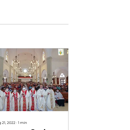
 21, 2022
∙
1
min