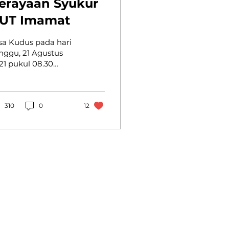
erayaan Syukur
UT Imamat
sa Kudus pada hari
nggu, 21 Agustus
21 pukul 08.30
mpak lebih meriah
ri biasanya. Misa
nggu Biasa XXI ini
kaligus perayaan...
310
0
12
FAQ
Hubungi kami
Webmaster Komsos