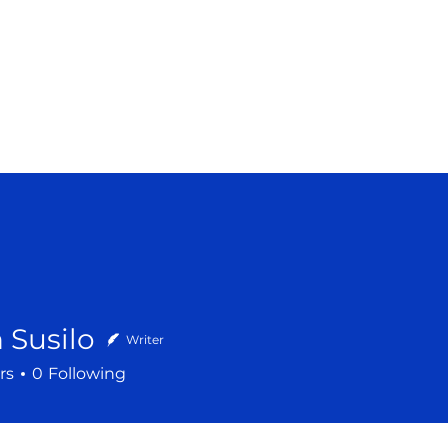
Semakin mengasih
s
Beranda
Tentang Paroki
Sakramen
Pel
 Susilo
Writer
rs
0
Following