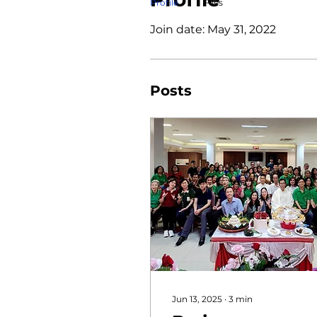
Profile
Files
Join date: May 31, 2022
Posts
Jun 13, 2025
∙
3
min