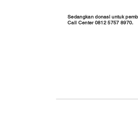
Sedangkan donasi untuk pemb
Call Center 0812 5757 8970.
Gereja Santo Laurensius
Jl. Sutera Utama No. 2, Alam Sutera, Paku
Kec. Serpong Utara, Kota Tangerang Sela
Banten - 15326
sekretariatstlaurensius@gmail.com
+62-21-53120587 / fax +62-21-5312408
©2025 by Komsos Santo Laurensius, Paroki Alam Su