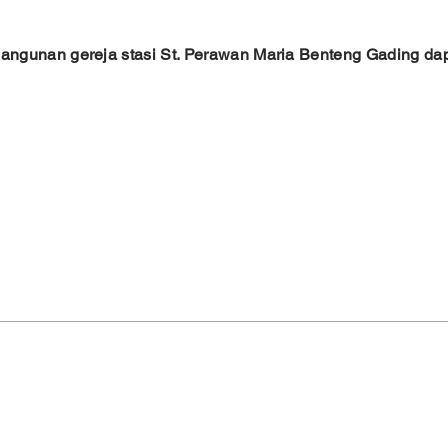
angunan gereja stasi
St. Perawan Maria Benteng Gading
dap
Gereja Santa Perawan Maria Benteng Gading
lonan,
Jl. Boulevard Raya Gading Serpong No.15334, Medang,
tan
Pagedangan, Tangerang
Banten - 15334
SATGAS PPADR (Satuan Tugas Protokol Perlindungan Anak
Pengaduan dan Laporan:
https://wa.me/+6283178780820
7
tera - All rights reserved.