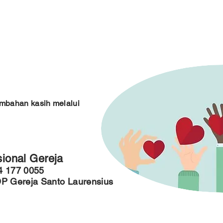
Semakin mengasih
s
Beranda
Tentang Paroki
Sakramen
Pel
mbahan kasih melalui
ional Gereja
4 177 0055
P Gereja Santo Laurensius