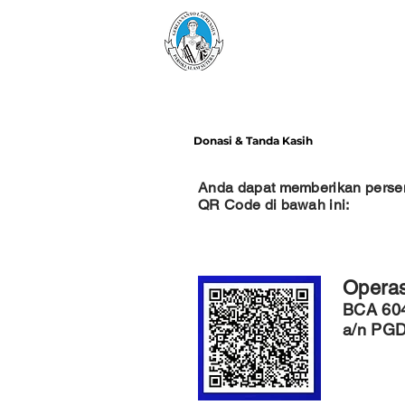
Paroki Alam Sutera
Gereja Santo Laurensiu
Donasi & Tanda Kasih
Anda dapat memberikan perse
QR Code di bawah ini:
Operas
BCA 60
a/n PGD