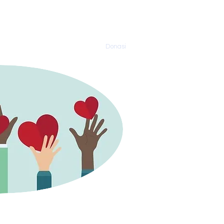
i, semakin peduli, semakin bersaksi
ayanan & Organisasi
Media
Donasi