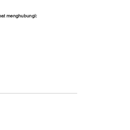
at menghubungi:
FAQ
Hubungi kami
Webmaster Komsos
 & Dewasa Rentan