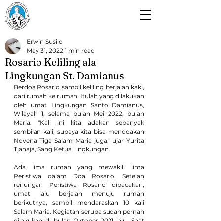
Paroki Alam Sutera
Gereja Santo Laurensius
Erwin Susilo
May 31, 2022
1 min read
Rosario Keliling ala
Lingkungan St. Damianus
Berdoa Rosario sambil keliling berjalan kaki, 
dari rumah ke rumah. Itulah yang dilakukan 
oleh umat Lingkungan Santo Damianus, 
Wilayah 1, selama bulan Mei 2022, bulan 
Maria. "Kali ini kita adakan sebanyak 
sembilan kali, supaya kita bisa mendoakan 
Novena Tiga Salam Maria juga," ujar Yurita 
Tjahaja, Sang Ketua Lingkungan.
Ada lima rumah yang mewakili lima 
Peristiwa dalam Doa Rosario. Setelah 
renungan Peristiwa Rosario dibacakan, 
umat lalu berjalan menuju rumah 
berikutnya, sambil mendaraskan 10 kali 
Salam Maria. Kegiatan serupa sudah pernah 
dilakukan di bulan Oktober 2021 lalu. Saat 