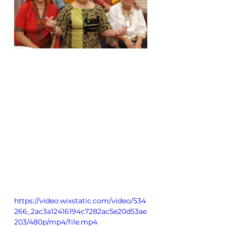
https://video.wixstatic.com/video/534
266_2ac3a12416194c7282ac5e20d53ae
203/480p/mp4/file.mp4