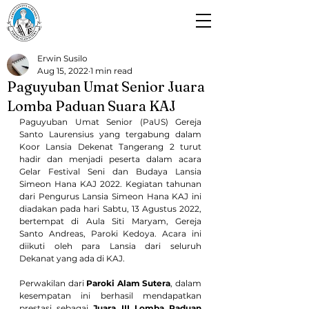
Paroki Alam Sutera
Gereja Santo Laurensius
Erwin Susilo
Aug 15, 2022
1 min read
Paguyuban Umat Senior Juara
Lomba Paduan Suara KAJ
Paguyuban Umat Senior (PaUS) Gereja 
Santo Laurensius yang tergabung dalam 
Koor Lansia Dekenat Tangerang 2 turut 
hadir dan menjadi peserta dalam acara 
Gelar Festival Seni dan Budaya Lansia 
Simeon Hana KAJ 2022. Kegiatan tahunan 
dari Pengurus Lansia Simeon Hana KAJ ini 
diadakan pada hari Sabtu, 13 Agustus 2022, 
bertempat di Aula Siti Maryam, Gereja 
Santo Andreas, Paroki Kedoya. Acara ini 
diikuti oleh para Lansia dari seluruh 
Dekanat yang ada di KAJ.
Perwakilan dari 
Paroki Alam Sutera
, dalam 
kesempatan ini berhasil mendapatkan 
prestasi sebagai 
Juara III Lomba Paduan 