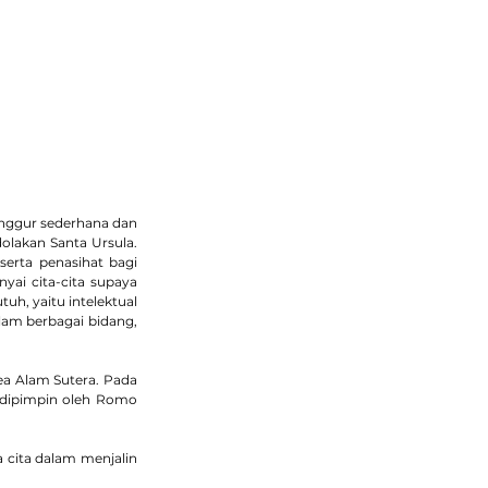
i, semakin peduli, semakin bersaksi
ayanan & Organisasi
Media
Donasi
anggur sederhana dan 
olakan Santa Ursula. 
rta penasihat bagi 
ai cita-cita supaya 
, yaitu intelektual 
lam berbagai bidang, 
ea Alam Sutera. Pada 
 dipimpin oleh Romo 
cita dalam menjalin 