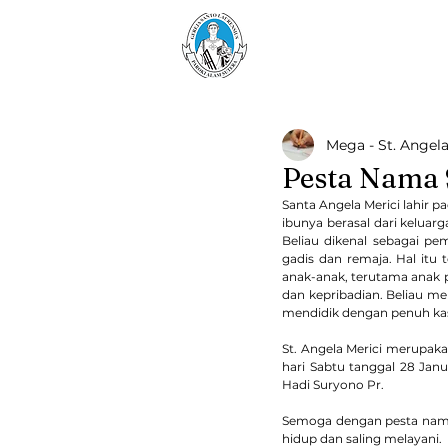
Paroki Alam Sutera
Gereja Santo Laurensiu
Mega - St. Angela
Pesta Nama S
Santa Angela Merici lahir p
ibunya berasal dari keluar
Beliau dikenal sebagai p
gadis dan remaja. Hal itu 
anak-anak, terutama anak 
dan kepribadian. Beliau me
mendidik dengan penuh kas
St. Angela Merici merupaka
hari Sabtu tanggal 28 Jan
Hadi Suryono Pr.
Semoga dengan pesta nama 
hidup dan saling melayani.