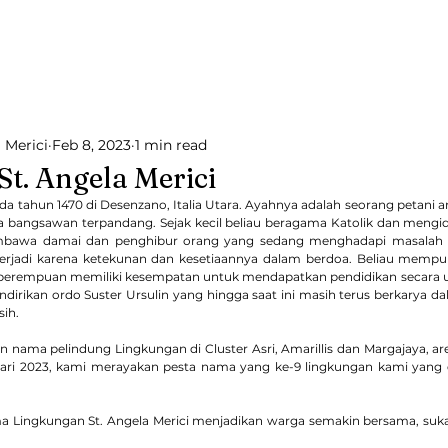
Semakin mengasih
s
Beranda
Tentang Paroki
Sakramen
Pel
 Merici
Feb 8, 2023
1 min read
t. Angela Merici
ada tahun 1470 di Desenzano, Italia Utara. Ayahnya adalah seorang petani 
ga bangsawan terpandang. Sejak kecil beliau beragama Katolik dan mengid
embawa damai dan penghibur orang yang sedang menghadapi masalah se
terjadi karena ketekunan dan kesetiaannya dalam berdoa. Beliau mempuny
perempuan memiliki kesempatan untuk mendapatkan pendidikan secara utuh
ndirikan ordo Suster Ursulin yang hingga saat ini masih terus berkarya da
ih.
n nama pelindung Lingkungan di Cluster Asri, Amarillis dan Margajaya, ar
uari 2023, kami merayakan pesta nama yang ke-9 lingkungan kami yang
Lingkungan St. Angela Merici menjadikan warga semakin bersama, suka 