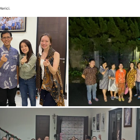
erici.