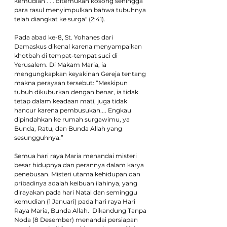
kemudian . . . ditemukan kosong sehingga 
para rasul menyimpulkan bahwa tubuhnya 
telah diangkat ke surga" (2:41).
Pada abad ke-8, St. Yohanes dari 
Damaskus dikenal karena menyampaikan 
khotbah di tempat-tempat suci di 
Yerusalem. Di Makam Maria, ia 
mengungkapkan keyakinan Gereja tentang 
makna perayaan tersebut: “Meskipun 
tubuh dikuburkan dengan benar, ia tidak 
tetap dalam keadaan mati, juga tidak 
hancur karena pembusukan.... Engkau 
dipindahkan ke rumah surgawimu, ya 
Bunda, Ratu, dan Bunda Allah yang 
sesungguhnya.”
Semua hari raya Maria menandai misteri 
besar hidupnya dan perannya dalam karya 
penebusan. Misteri utama kehidupan dan 
pribadinya adalah keibuan ilahinya, yang 
dirayakan pada hari Natal dan seminggu 
kemudian (1 Januari) pada hari raya Hari 
Raya Maria, Bunda Allah.  Dikandung Tanpa 
Noda (8 Desember) menandai persiapan 