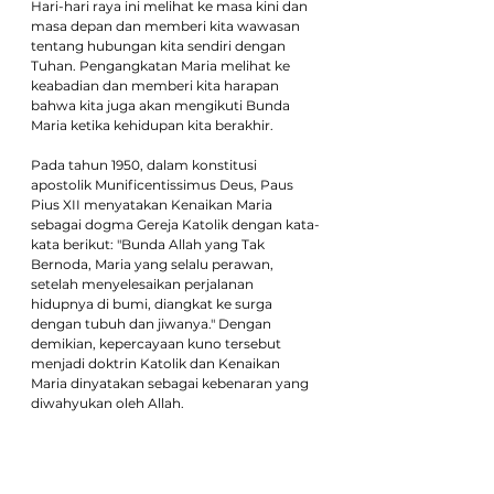
Hari-hari raya ini melihat ke masa kini dan 
masa depan dan memberi kita wawasan 
tentang hubungan kita sendiri dengan 
Tuhan. Pengangkatan Maria melihat ke 
keabadian dan memberi kita harapan 
bahwa kita juga akan mengikuti Bunda 
Maria ketika kehidupan kita berakhir.
Pada tahun 1950, dalam konstitusi 
apostolik Munificentissimus Deus, Paus 
Pius XII menyatakan Kenaikan Maria 
sebagai dogma Gereja Katolik dengan kata-
kata berikut: "Bunda Allah yang Tak 
Bernoda, Maria yang selalu perawan, 
setelah menyelesaikan perjalanan 
hidupnya di bumi, diangkat ke surga 
dengan tubuh dan jiwanya." Dengan 
demikian, kepercayaan kuno tersebut 
menjadi doktrin Katolik dan Kenaikan 
Maria dinyatakan sebagai kebenaran yang 
diwahyukan oleh Allah. 
Pengangkatan Bunda Maria, termasuk 
tubuhnya, merupakan kebenaran yang 
diwahyukan Tuhan. Dengan demikian, kita 