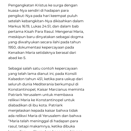
Pengangkatan Kristus ke surga dengan 
kuasa-Nya sendiri di hadapan para 
pengikut-Nya pada hari keempat puluh 
setelah kebangkitan-Nya dikisahkan dalam 
Markus 16:19, Lukas 24:51, dan dalam bab 
pertama Kisah Para Rasul. Mengenai Maria, 
meskipun baru dinyatakan sebagai dogma 
yang diwahyukan secara ilahi pada tahun 
1950, dokumentasi kepercayaan pada 
Kenaikan Maria setidaknya berasal dari 
abad ke-5.
Sebagai salah satu contoh kepercayaan 
yang telah lama dianut ini, pada Konsili 
Kalsedon tahun 451, ketika para uskup dari 
seluruh dunia Mediterania berkumpul di 
Konstantinopel, Kaisar Marcianus meminta 
Patriark Yerusalem untuk membawa 
relikwi Maria ke Konstantinopel untuk 
diabadikan di ibu kota. Patriark 
menjelaskan kepada kaisar bahwa tidak 
ada relikwi Maria di Yerusalem dan bahwa 
“Maria telah meninggal di hadapan para 
rasul; tetapi makamnya, ketika dibuka 