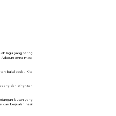
i, semakin peduli, semakin bersaksi
ayanan & Organisasi
Media
Donasi
ah lagu yang sering 
i. Adapun tema masa 
n bakti sosial. Kita 
padang dan bingkisan 
ndangan lautan yang 
dan berjualan hasil 