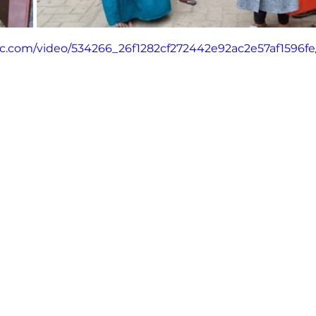
atic.com/video/534266_26f1282cf272442e92ac2e57af1596fe