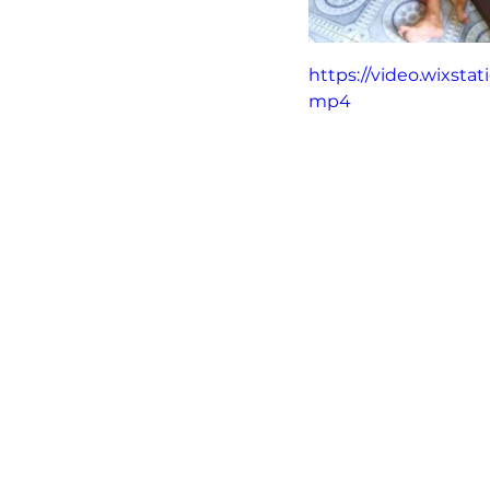
https://video.wixst
mp4