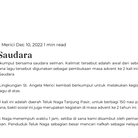
Semakin mengasih
s
Beranda
Tentang Paroki
Sakramen
Pel
 Merici
Dec 10, 2022
1 min read
 Saudara
rkumpul bersama saudara seiman. Kalimat tersebut adalah awal dari sebu
na lagu tersebut digunakan sebagai pembukaan masa advent ke 2 kali in
 Saudara.
 Lingkungan St. Angela Merici kembali berkumpul untuk melakukan kegiata
gu di atas.
l kali ini adalah daerah Teluk Naga Tanjung Pasir, untuk berbagi 150 nasi 
a, bakti sosial ini juga merupakan kegiatan di masa advent ke 2 tahun ini.
k Naga menempuh waktu 1 jam, setiba di sana kami disambut oleh pema
kan. Penduduk Teluk Naga sebagian besar mencari nafkah sebagai nelayan 