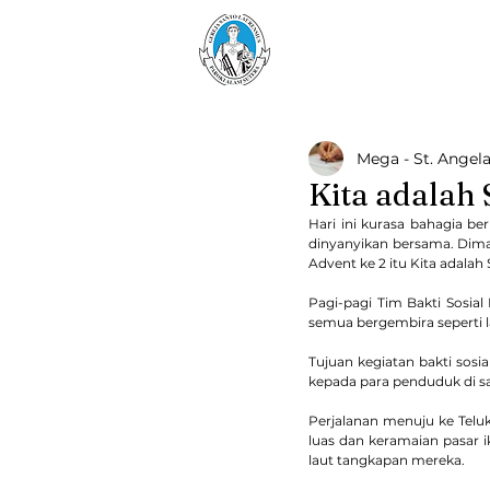
Paroki Alam Sutera
Gereja Santo Laurensiu
Mega - St. Angela
Kita adalah
Hari ini kurasa bahagia be
dinyanyikan bersama. Dima
Advent ke 2 itu Kita adalah
Pagi-pagi Tim Bakti Sosial
semua bergembira seperti la
Tujuan kegiatan bakti sosia
kepada para penduduk di san
Perjalanan menuju ke Telu
luas dan keramaian pasar i
laut tangkapan mereka.