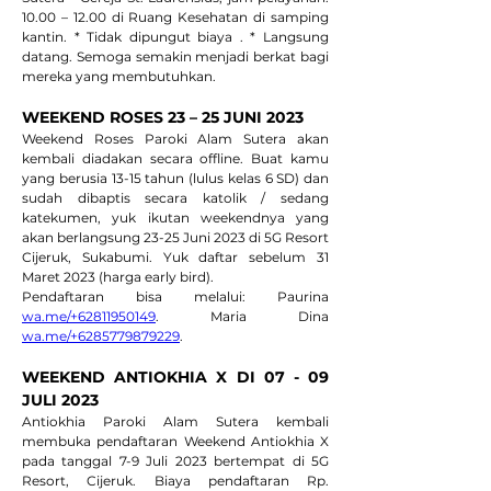
10.00 – 12.00 di Ruang Kesehatan di samping 
kantin. * Tidak dipungut biaya . * Langsung 
datang. Semoga semakin menjadi berkat bagi 
mereka yang membutuhkan.
WEEKEND ROSES 23 – 25 JUNI 2023
Weekend Roses Paroki Alam Sutera akan 
kembali diadakan secara offline. Buat kamu 
yang berusia 13-15 tahun (lulus kelas 6 SD) dan 
sudah dibaptis secara katolik / sedang 
katekumen, yuk ikutan weekendnya yang 
akan berlangsung 23-25 Juni 2023 di 5G Resort 
Cijeruk, Sukabumi. Yuk daftar sebelum 31 
Maret 2023 (harga early bird).
Pendaftaran bisa melalui: Paurina 
wa.me/+62811950149
. Maria Dina 
wa.me/+6285779879229
.
WEEKEND ANTIOKHIA X DI 07 - 09 
JULI 2023
Antiokhia Paroki Alam Sutera kembali 
membuka pendaftaran Weekend Antiokhia X 
pada tanggal 7-9 Juli 2023 bertempat di 5G 
Resort, Cijeruk. Biaya pendaftaran Rp. 