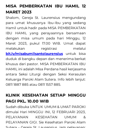
MISA PEMBERKATAN IBU HAMIL 12 
MARET 2023
Shalom, Gereja St. Laurensius mengundang 
para umat khususnya Ibu-Ibu yang sedang 
Hamil untuk hadir pada MISA PEMBERKATAN 
IBU HAMIL yang perayaannya bersamaan 
dengan misa umum pada hari Minggu, 12 
Maret 2023, pukul 17.00 WIB. Umat dapat 
melakukan registrasi melalui 
bit.ly/misabumilsantolaurensius
 untuk bisa 
duduk di bangku depan dan menerima berkat 
khusus dari pastor. MISA PEMBERKATAN IBU 
HAMIL ini adalah Misa Perdana hasil kerjasama 
antara Seksi Liturgi dengan Seksi Kerasulan 
Keluarga Paroki Alam Sutera. Info lebih lanjut: 
0811 1887 885 atau 0811 1557 885.
KLINIK KESEHATAN SETIAP MINGGU 
PAGI PKL. 10.00 WIB
Sudah dibuka UNTUK UMUM & UMAT PAROKI 
dimulai Hari MINGGU INI, 12 FEBRUARI 2023, 
PELAYANAN KESEHATAN UMUM & 
PELAYANAN GIGI. Sie Kesehatan Paroki Alam 
Sutera - Gereja St. Laurensius, jam pelayanan: 