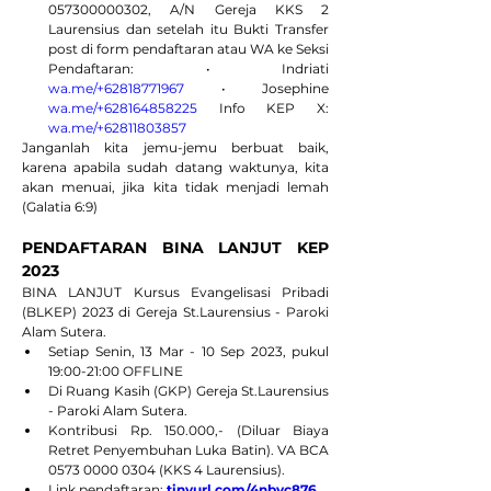
057300000302, A/N Gereja KKS 2 
Laurensius dan setelah itu Bukti Transfer 
post di form pendaftaran atau WA ke Seksi 
Pendaftaran: • Indriati 
wa.me/+62818771967
 • Josephine 
wa.me/+628164858225
 Info KEP X: 
wa.me/+62811803857
Janganlah kita jemu-jemu berbuat baik, 
karena apabila sudah datang waktunya, kita 
akan menuai, jika kita tidak menjadi lemah 
(Galatia 6:9)
PENDAFTARAN BINA LANJUT KEP 
2023
BINA LANJUT Kursus Evangelisasi Pribadi 
(BLKEP) 2023 di Gereja St.Laurensius - Paroki 
Alam Sutera.
Setiap Senin, 13 Mar - 10 Sep 2023, pukul 
19:00-21:00 OFFLINE
Di Ruang Kasih (GKP) Gereja St.Laurensius 
- Paroki Alam Sutera.
Kontribusi Rp. 150.000,- (Diluar Biaya 
Retret Penyembuhan Luka Batin). VA BCA 
0573 0000 0304 (KKS 4 Laurensius).
Link pendaftaran: 
tinyurl.com/4nbyc876