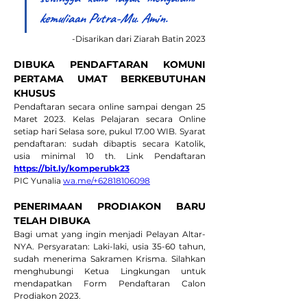
kemuliaan Putra-Mu. Amin.
-Disarikan dari Ziarah Batin 2023
DIBUKA PENDAFTARAN KOMUNI 
PERTAMA UMAT BERKEBUTUHAN 
KHUSUS
Pendaftaran secara online sampai dengan 25 
Maret 2023. Kelas Pelajaran secara Online 
setiap hari Selasa sore, pukul 17.00 WIB. Syarat 
pendaftaran: sudah dibaptis secara Katolik, 
usia minimal 10 th. Link Pendaftaran 
https://bit.ly/komperubk23
PIC Yunalia 
wa.me/+62818106098
PENERIMAAN PRODIAKON BARU 
TELAH DIBUKA
Bagi umat yang ingin menjadi Pelayan Altar-
NYA. Persyaratan: Laki-laki, usia 35-60 tahun, 
sudah menerima Sakramen Krisma. Silahkan 
menghubungi Ketua Lingkungan untuk 
mendapatkan Form Pendaftaran Calon 
Prodiakon 2023.