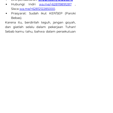
Hubungi: Indri 
wa.me/+628119891287
 , 
Sisca 
wa.me/+6281212285000
.
Prasyarat: Sudah ikut KEP/SEP (Paroki 
Bebas).
Karena itu, berdirilah teguh, jangan goyah, 
dan giatlah selalu dalam pekerjaan Tuhan! 
Sebab kamu tahu, bahwa dalam persekutuan 
dengan Tuhan jerih payahmu tidak sia-sia. (TB 
1Kor 15:58)
PENDAFTARAN KATEKUMEN / 
PEMBELAJARAN AGAMA KATOLIK 
BAPTISAN NATAL 2023
Persyaratan:
Mengisi dan melengkapi Formulir 
pendaftaran Calon Katekumen Natal;
Katekumena tahun 2023 dikhususkan 
hanya untuk warga yang tinggal dalam 
area reksa pastoral Paroki St. Laurensius — 
Alam Sutera;
Formulir pendaftaran di 
sekretariatstlaurensius@gmail.com
 atau 
WA 0812-5757-8970
Pelajaran akan diadakan setiap Jumat malam, 