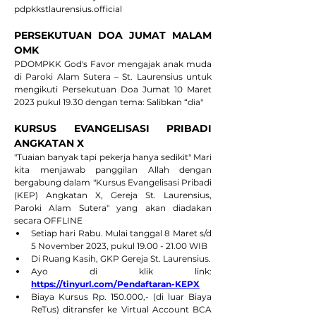
pdpkkstlaurensius.official
PERSEKUTUAN DOA JUMAT MALAM 
OMK
PDOMPKK God's Favor mengajak anak muda 
di Paroki Alam Sutera – St. Laurensius untuk 
mengikuti Persekutuan Doa Jumat 10 Maret 
2023 pukul 19.30 dengan tema: Salibkan “dia" 
KURSUS EVANGELISASI PRIBADI 
ANGKATAN X
"Tuaian banyak tapi pekerja hanya sedikit" Mari 
kita menjawab panggilan Allah dengan 
bergabung dalam "Kursus Evangelisasi Pribadi 
(KEP) Angkatan X, Gereja St. Laurensius, 
Paroki Alam Sutera" yang akan diadakan 
secara OFFLINE
Setiap hari Rabu. Mulai tanggal 8 Maret s/d 
5 November 2023, pukul 19.00 - 21.00 WIB
Di Ruang Kasih, GKP Gereja St. Laurensius.
Ayo di klik link: 
https://tinyurl.com/Pendaftaran-KEPX
Biaya Kursus Rp. 150.000,- (di luar Biaya 
ReTus) ditransfer ke Virtual Account BCA 