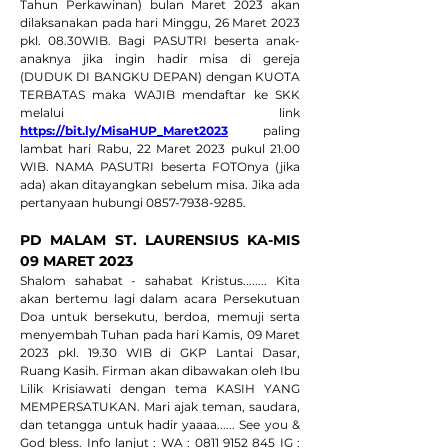
Tahun Perkawinan) bulan Maret 2023 akan 
dilaksanakan pada hari Minggu, 26 Maret 2023 
pkl. 08.30WIB. Bagi PASUTRI beserta anak-
anaknya jika ingin hadir misa di gereja 
(DUDUK DI BANGKU DEPAN) dengan KUOTA 
TERBATAS maka WAJIB mendaftar ke SKK 
melalui link  
https://bit.ly/MisaHUP_Maret2023
paling 
lambat hari Rabu, 22 Maret 2023 pukul 21.00 
WIB. NAMA PASUTRI beserta FOTOnya (jika 
ada) akan ditayangkan sebelum misa. Jika ada 
pertanyaan hubungi 0857-7938-9285.
PD MALAM ST. LAURENSIUS KA-MIS 
09 MARET 2023
Shalom sahabat - sahabat Kristus........ Kita 
akan bertemu lagi dalam acara Persekutuan 
Doa untuk bersekutu, berdoa, memuji serta 
menyembah Tuhan pada hari Kamis, 09 Maret 
2023 pkl. 19.30 WIB di GKP Lantai Dasar, 
Ruang Kasih. Firman akan dibawakan oleh Ibu 
Lilik Krisiawati dengan tema KASIH YANG 
MEMPERSATUKAN. Mari ajak teman, saudara, 
dan tetangga untuk hadir yaaaa...... See you & 
God bless. Info lanjut : WA : 0811 9152 845 IG : 