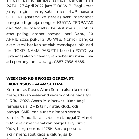
ini dan paling lambat sampai dengan hari 
RABU, 27 April 2022 jam 21.00 WIB. Bagi umat 
yang ingin mengikuti misa HUP secara 
OFFLINE (datang ke gereja) akan mendapat 
bangku di gereja dengan KUOTA TERBATAS 
dan WAJIB mendaftar ke SKK melalui link di 
atas paling lambat sampai hari Rabu, 20 
APRIL 2022 pukul 21.00 WIB. Nomor bangku 
akan kami berikan setelah mendapat info dari 
tim TGKP. NAMA PASUTRI beserta FOTOnya 
(jika ada) akan ditayangkan sebelum misa. Jika 
ada pertanyaan hubungi: 0857-7938-9285.
WEEKEND KE-6 ROSES GEREJA ST. 
LAURENSIUS – ALAM SUTERA
. 
Komunitas Roses Alam Sutera akan kembali 
mengadakan weekend secara online pada tgl 
1 -3 Juli 2022. Acara ini diperuntukkan bagi 
remaja usia 12 – 15 tahun atau duduk di 
bangku SMP, dan sudah dibaptis secara 
katolik. Pendaftaran sebelum tanggal 31 Maret 
2022 akan mendapatkan harga Early Bird : 
100K, harga normal: 175K. Setiap pe-serta 
akan mendapat kaos & kalung salib. 