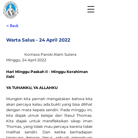
Paroki Alam Sutera
Gereja Santo Laurensius
< Back
Warta Salus - 24 April 2022
Komsos Paroki Alam Sutera
Minggu, 24 April 2022
Hari Minggu Paskah II - Minggu Kerahiman
Ilahi
YA TUHANKU, YA ALLAHKU
Mungkin kita pernah mengatakan bahwa kita 
akan percaya kalau ada bukti yang bisa dilihat 
dengan mata kepala sendiri. Pada minggu ini, 
kita diajak utnuk belajar dari Rasul Thomas. 
Kita diajak untuk merefleksikan sikap iman 
Thomas, yang tidak mau percaya karena tidak 
melihat sendiri. Dan ketika berhadapan 
langsung dengan Yesus, sebuah pengakuan 