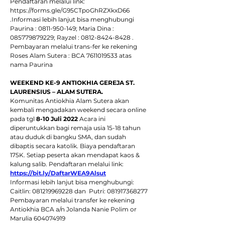
Pendaftaran melalui link: 
https://forms.gle/G95CTpoGhRZXkxD66 
.Informasi lebih lanjut bisa menghubungi 
Paurina : 0811-950-149; Maria Dina : 
085779879229; Rayzel : 0812-8424-8428 . 
Pembayaran melalui trans-fer ke rekening 
Roses Alam Sutera : BCA 7611019533 atas 
nama Paurina
WEEKEND KE-9 ANTIOKHIA GEREJA ST. 
LAURENSIUS – ALAM SUTERA. 
Komunitas Antiokhia Alam Sutera akan 
kembali mengadakan weekend secara online 
pada tgl 
8-10 Juli 2022
 Acara ini 
diperuntukkan bagi remaja usia 15-18 tahun 
atau duduk di bangku SMA, dan sudah 
dibaptis secara katolik. Biaya pendaftaran 
175K. Setiap peserta akan mendapat kaos & 
kalung salib. Pendaftaran melalui link: 
https://bit.ly/DaftarWEA9Alsut
Informasi lebih lanjut bisa menghubungi: 
Caitlin: 081219969228 dan  Putri: 081917368277 
Pembayaran melalui transfer ke rekening 
Antiokhia BCA a/n Jolanda Nanie Polim or 
Marulia 604074919