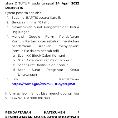
akan DITUTUP pada tanggal 
24 April 2022 
MINGGU INI.
Syarat peserta adalah :
Sudah di BAPTIS secara Katolik.
Berusia minimal 10 tahun
Melampirkan Surat Pengantar dari ketua 
lingkungan.
Mengisi Google Form Pendaftaran 
Komuni Pertama dan sebelum melakukan 
pendaftaran silahkan menyiapkan:  
(semua file dalam bentuk pdf)
Scan KK Biduk Calon Komuni
Scan Akta Kelahiran Calon Komuni
Scan Surat Baptis Calon Komuni
Scan Surat Pengantar Ketua 
Lingkungan
Link Pendaftaran 
https://forms.gle/cxVmJEHBbyz2QB58
Informasi lebih lanjut bisa menghubungi: Ibu 
Yunalia No. HP 0818 106 098
PENDAFTARAN KATEKUMEN / 
PEMBELAJARAN AGAMA KATOLIK BAPTISAN 