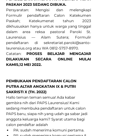
PASKAH 2023 SEDANG DIBUKA.
Persyaratan: Mengisi dan melengkapi 
Formulir pendaftaran Calon Katekumen 
Paskah; Katekumenat tahun 2023 
dikhususkan hanya untuk warga yang tinggal 
dalam area reksa pastoral Paroki St. 
Laurensius — Alam Sutera; Formulir 
pendaftaran di sekretariat.paroki@santo-
laurensius.org atau WA 0812-5757-8970.
Catatan: 
PROSES BELAJAR MENGAJAR 
DILAKUKAN SECARA ONLINE MULAI 
KAMIS,12 MEI 2022.
PEMBUKAAN PENDAFTARAN CALON 
PUTRA ALTAR ANGKATAN IX & PUTRI 
SAKRISTI X (TH. 2022)
Hallo teman teman semua! Ada kabar 
gembira nih dari PAPS Laurensius! Kami 
sedang membuka pendaftaran untuk calon 
PAPS baru, siapa nih yang udah ga sabar jadi 
anggota keluarga kami? Syarat utama bagi 
calon pendaftar adalah 
PA: sudah menerima komuni pertama. 
PS: sudah menerima komuni pertama & 