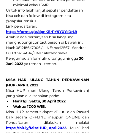
minimal kelas 1 SMP. 
Untuk info lebih lanjut seputar pendaftaran 
bisa cek dan follow di Instagram kita 
@papslaurensius
Link pendaftaran: 
https://forms.gle/dpnKErPY9YXYsDrL9
Apabila ada pertanyaan bisa langsung 
menghubungi contact person di bawah ini:
Nael: 081218647006 / LINE: nael2567 . Sandra : 
088289254847/LINE: alexandraeva . 
Pengumpulan formulir ditunggu hingga 
30 
Juni 2022
 ya teman - teman.
MISA HARI ULANG TAHUN PERKAWINAN 
(HUP) APRIL 2022
Misa HUP (hari Ulang Tahun Perkawinan) 
yang akan dilaksanakan pada: 
Hari/Tgl: Sabtu, 30 April 2022
Waktu: 17.00 WIB.
Misa HUP tersebut dapat diikuti oleh Pasutri 
baik secara OFFLINE maupun ONLINE dan 
Pendaftaran dilakukan melalui 
https://bit.ly/MisaHUP_April2022
.
 Mulai hari 