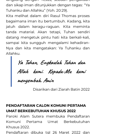
dan sikap iman ditunjukkan dengan tegas: “Ya 
Tuhanku dan Allahku” (Yoh. 20:29).
Kita melihat dalam diri Rasul Thomas proses 
bagaimana iman itu bertumbuh. Kadang, kita 
jatuh dalam keragu-raguan. Kita meminta 
tanda material. Akan tetapi, Tuhan sendiri 
datang mengetuk pintu hati kita berkali-kali, 
sampai kita sungguh mengalami kehadiran-
Nya dan kita mengatakan: Ya Tuhanku dan 
Allahku.
Ya Tuhan, Engkaulah Tuhan dan 
Allah kami. Kepada-Mu kami 
menyembah. Amin
Disarikan dari Ziarah Batin 2022
PENDAFTARAN CALON KOMUNI PERTAMA 
UMAT BERKEBUTUHAN KHUSUS 2022 
Paroki Alam Sutera membuka Pendaftaran 
Komuni Pertama Umat Berkebutuhan 
Khusus 2022. 
Pendaftaran dibuka tgl 26 Maret 2022 dan 