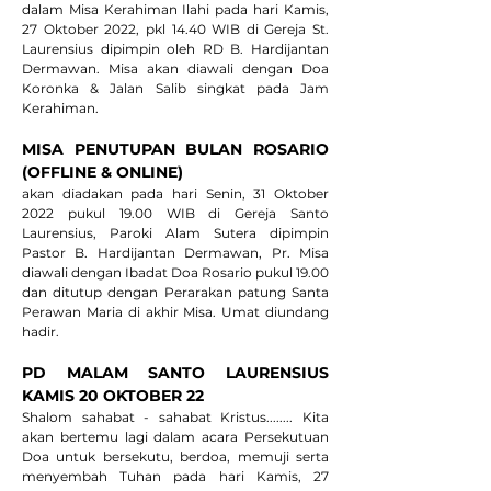
dalam Misa Kerahiman Ilahi pada hari Kamis, 
27 Oktober 2022, pkl 14.40 WIB di Gereja St. 
Laurensius dipimpin oleh RD B. Hardijantan 
Dermawan. Misa akan diawali dengan Doa 
Koronka & Jalan Salib singkat pada Jam 
Kerahiman.
MISA PENUTUPAN BULAN ROSARIO 
(OFFLINE & ONLINE) 
akan diadakan pada hari Senin, 31 Oktober 
2022 pukul 19.00 WIB di Gereja Santo 
Laurensius, Paroki Alam Sutera dipimpin 
Pastor B. Hardijantan Dermawan, Pr. Misa 
diawali dengan Ibadat Doa Rosario pukul 19.00 
dan ditutup dengan Perarakan patung Santa 
Perawan Maria di akhir Misa. Umat diundang 
hadir.
PD MALAM SANTO LAURENSIUS 
KAMIS 20 OKTOBER 22 
Shalom sahabat - sahabat Kristus........ Kita 
akan bertemu lagi dalam acara Persekutuan 
Doa untuk bersekutu, berdoa, memuji serta 
menyembah Tuhan pada hari Kamis, 27 