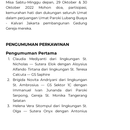
Misa Sabtu-Minggu depan, 29 Oktober & 30 
Oktober 2022 Mohon doa, partisipasi, 
kemurahan hati dan dukungan seluruh Umat 
dalam perjuangan Umat Paroki Lubang Buaya 
- Kalvari Jakarta pembangunan Gedung 
Gereja mereka.
PENGUMUMAN PERKAWINAN
Pengumuman Pertama
Claudia Mediyanti dari lingkungan St. 
Nicholas — Sutera Elok dengan Aloysius 
Alfando Tirtana dari lingkungan St. Teresa 
Calcuta — GS Saphire
Brigida Novita Andriyani dari lingkungan 
St. Ambrosius — GS Sektor 1C dengan 
Immanuel Ivan Junanda dari Paroki 
Serpong, Gereja St. Monika Tangerang 
Selatan
Helena Vera Sitompul dari lingkungan St. 
Olga — Sutera Onyx dengan Antonius 
Tony Vrianto dari Paroki Tangerang, Gereja 
Hati SP Maria Tak Bernoda Tangerang
Carolus Karel Arkewijaya dari lingkungan 