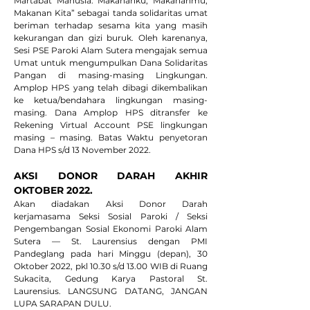
Martabat Manusia: Makananku, Makananmu, 
Makanan Kita” sebagai tanda solidaritas umat 
beriman terhadap sesama kita yang masih 
kekurangan dan gizi buruk. Oleh karenanya, 
Sesi PSE Paroki Alam Sutera mengajak semua 
Umat untuk mengumpulkan Dana Solidaritas 
Pangan di masing-masing Lingkungan. 
Amplop HPS yang telah dibagi dikembalikan 
ke ketua/bendahara lingkungan masing-
masing. Dana Amplop HPS ditransfer ke 
Rekening Virtual Account PSE lingkungan 
masing – masing. Batas Waktu penyetoran 
Dana HPS s/d 13 November 2022.
AKSI DONOR DARAH AKHIR 
OKTOBER 2022. 
Akan diadakan Aksi Donor Darah 
kerjamasama Seksi Sosial Paroki / Seksi 
Pengembangan Sosial Ekonomi Paroki Alam 
Sutera — St. Laurensius dengan PMI 
Pandeglang pada hari Minggu (depan), 30 
Oktober 2022, pkl 10.30 s/d 13.00 WIB di Ruang 
Sukacita, Gedung Karya Pastoral St. 
Laurensius. LANGSUNG DATANG, JANGAN 
LUPA SARAPAN DULU. 