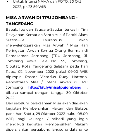
Untuk Intensi NAMA dan FOTO, 30 Okt 
2022, pk.23.59 WIB
MISA ARWAH DI TPU JOMBANG - 
TANGERANG
Bapak, Ibu dan Saudara-Saudari terkasih, Tim 
Pelayanan Kematian Santo Yusuf Paroki Alam 
Sutera—St. Laurensius akan 
menyelenggarakan Misa Arwah / Misa Hari 
Peringatan Arwah Semua Orang Beriman di 
Pemakaman Jombang (TPU Jombang, Jl. 
Jombang Rawa Lele No. 55, Jombang, 
Ciputat, Kota Tangerang Selatan) pada hari 
Rabu, 02 November 2022 pukul 09.00 WIB 
dipimpin Pastor Victorius Rudy Hartono. 
Pendaftaran Misa / intensi arwah di TPU 
Jombang 
http://bit.ly/misatpujombang
 , 
dibuka sampai dengan tanggal 30 Oktober 
2022.
Dan sebelum pelaksanaan Misa akan diadakan 
kegiatan Membersihkan Makam dan Baksos 
pada hari Sabtu, 29 Oktober 2022 pukul 08.00 
WIB; bagi keluarga / pribadi yang ingin 
mengikuti kegiatan Membersihkan Makam 
dipersilahkan bergabung langsung datang ke 