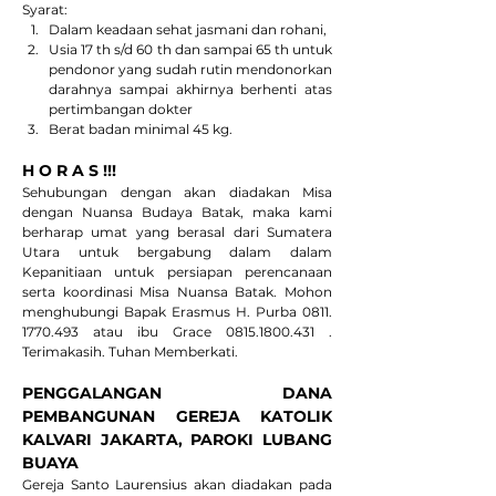
Syarat: 
Dalam keadaan sehat jasmani dan rohani, 
Usia 17 th s/d 60 th dan sampai 65 th untuk 
pendonor yang sudah rutin mendonorkan 
darahnya sampai akhirnya berhenti atas 
pertimbangan dokter
Berat badan minimal 45 kg.
H O R A S !!! 
Sehubungan dengan akan diadakan Misa 
dengan Nuansa Budaya Batak, maka kami 
berharap umat yang berasal dari Sumatera 
Utara untuk bergabung dalam dalam 
Kepanitiaan untuk persiapan perencanaan 
serta koordinasi Misa Nuansa Batak. Mohon 
menghubungi Bapak Erasmus H. Purba 0811. 
1770.493 atau ibu Grace 0815.1800.431 . 
Terimakasih. Tuhan Memberkati.
PENGGALANGAN DANA 
PEMBANGUNAN GEREJA KATOLIK 
KALVARI JAKARTA, PAROKI LUBANG 
BUAYA
Gereja Santo Laurensius akan diadakan pada 