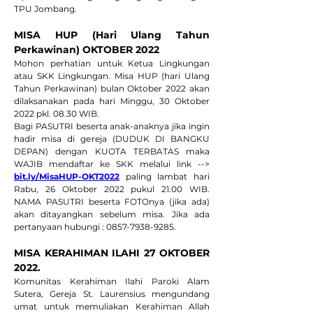
TPU Jombang.
MISA HUP (Hari Ulang Tahun 
Perkawinan) OKTOBER 2022 
Mohon perhatian untuk Ketua Lingkungan 
atau SKK Lingkungan. Misa HUP (hari Ulang 
Tahun Perkawinan) bulan Oktober 2022 akan 
dilaksanakan pada hari Minggu, 30 Oktober 
2022 pkl. 08.30 WIB.
Bagi PASUTRI beserta anak-anaknya jika ingin 
hadir misa di gereja (DUDUK DI BANGKU 
DEPAN) dengan KUOTA TERBATAS maka 
WAJIB mendaftar ke SKK melalui link --> 
bit.ly/MisaHUP-OKT2022
 paling lambat hari 
Rabu, 26 Oktober 2022 pukul 21.00 WIB. 
NAMA PASUTRI beserta FOTOnya (jika ada) 
akan ditayangkan sebelum misa. Jika ada 
pertanyaan hubungi : 0857-7938-9285.
MISA KERAHIMAN ILAHI 27 OKTOBER 
2022. 
Komunitas Kerahiman Ilahi Paroki Alam 
Sutera, Gereja St. Laurensius mengundang 
umat untuk memuliakan Kerahiman Allah 