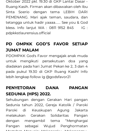
Oktober 2022 pkl. 19.30 di GKP Lantai Dasar - 
Ruang Kasih. Firman akan dibawakan oleh Ibu 
Sinta Soerio dengan tema LEBIH DARI 
PEMENANG. Mari ajak teman, saudara, dan 
tetangga untuk hadir yaaaa...... See you & God 
bless. Info lanjut WA : 0811 9152 845    IG : 
pdpkkstlaurensius.official
PD OMPKK GOD’S FAVOR SETIAP 
JUMAT MALAM
PDOMPKK God's Favor mengajak anak muda 
untuk mengikuti persekutuan doa yang 
diadakan pada hari Jumat Pekan ke 2, 3 dan 4 
pada pukul 19.30 di GKP Ruang Kasih! Info 
lebih lengkap follow ig @godsfavor21
PENYETORAN DANA PANGAN 
SEDUNIA (HPS) 2022. 
Sehubungan dengan Gerakan Hari pangan 
Sedunia tahun 2022, Gereja Katolik / Paroki 
Paroki di Keuskupan Agung Jakarta 
melakukan Gerakan Solidaritas Pangan 
dengan mengambil tema “Menghargai 
Pangan sebagai Wujud Penghormatan 