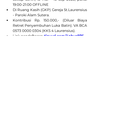
19:00-21:00 OFFLINE
Di Ruang Kasih (GKP) Gereja St.Laurensius 
- Paroki Alam Sutera.
Kontribusi Rp. 150.000,- (Diluar Biaya 
Retret Penyembuhan Luka Batin). VA BCA 
0573 0000 0304 (KKS 4 Laurensius).
Link pendaftaran: 
tinyurl.com/4nbyc876
Hubungi: Indri 
wa.me/+628119891287
 , 
Sisca 
wa.me/+6281212285000
.
Prasyarat: Sudah ikut KEP/SEP (Paroki 
Bebas).
Karena itu, berdirilah teguh, jangan goyah, 
dan giatlah selalu dalam pekerjaan Tuhan! 
Sebab kamu tahu, bahwa dalam persekutuan 
dengan Tuhan jerih payahmu tidak sia-sia. (TB 
1Kor 15:58)
PENDAFTARAN KATEKUMEN / 
PEMBELAJARAN AGAMA KATOLIK 
BAPTISAN NATAL 2023
Persyaratan:
Mengisi dan melengkapi Formulir 
pendaftaran Calon Katekumen Natal;