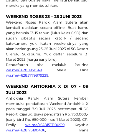
datang. Semoga semakin menjadi berkat bagi 
mereka yang membutuhkan.
WEEKEND ROSES 23 – 25 JUNI 2023
Weekend Roses Paroki Alam Sutera akan 
kembali diadakan secara offline. Buat kamu 
yang berusia 13-15 tahun (lulus kelas 6 SD) dan 
sudah dibaptis secara katolik / sedang 
katekumen, yuk ikutan weekendnya yang 
akan berlangsung 23-25 Juni 2023 di 5G Resort 
Cijeruk, Sukabumi. Yuk daftar sebelum 31 
Maret 2023 (harga early bird).
Pendaftaran bisa melalui: Paurina 
wa.me/+62811950149
. Maria Dina 
wa.me/+6285779879229
.
WEEKEND ANTIOKHIA X DI 07 - 09 
JULI 2023
Antiokhia Paroki Alam Sutera kembali 
membuka pendaftaran Weekend Antiokhia X 
pada tanggal 7-9 Juli 2023 bertempat di 5G 
Resort, Cijeruk. Biaya pendaftran Rp. 750.000,- 
(early bird Rp. 650.000,- s/d 1 Maret 2023). CP: 
Emily 
wa.me/+6281517100919
, Keyshia 
wa.me/+628175190406
, Ivana 