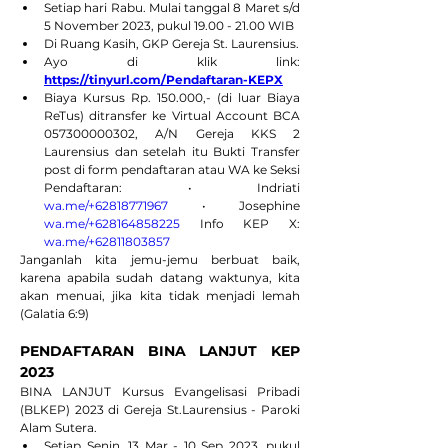
Setiap hari Rabu. Mulai tanggal 8 Maret s/d 
5 November 2023, pukul 19.00 - 21.00 WIB
Di Ruang Kasih, GKP Gereja St. Laurensius.
Ayo di klik link: 
https://tinyurl.com/Pendaftaran-KEPX
Biaya Kursus Rp. 150.000,- (di luar Biaya 
ReTus) ditransfer ke Virtual Account BCA 
057300000302, A/N Gereja KKS 2 
Laurensius dan setelah itu Bukti Transfer 
post di form pendaftaran atau WA ke Seksi 
Pendaftaran: • Indriati 
wa.me/+62818771967
 • Josephine 
wa.me/+628164858225
 Info KEP X: 
wa.me/+62811803857
Janganlah kita jemu-jemu berbuat baik, 
karena apabila sudah datang waktunya, kita 
akan menuai, jika kita tidak menjadi lemah 
(Galatia 6:9)
PENDAFTARAN BINA LANJUT KEP 
2023
BINA LANJUT Kursus Evangelisasi Pribadi 
(BLKEP) 2023 di Gereja St.Laurensius - Paroki 
Alam Sutera.
Setiap Senin, 13 Mar - 10 Sep 2023, pukul 