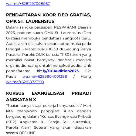
wa.me/+6281297008067
PENDAFTARAN KOOR DEO GRATIAS, 
OMK ST. LAURENSIUS
Dalam rangka persiapan PESPARANI Daerah 
2023, paduan suara OMK St. Laurensius (Deo 
Gratias) membuka pendaftaran anggota baru. 
Audisi akan dilakukan secara tatap muka pada 
tanggal 5 Maret pukul 10:30 di Gedung Karya 
Pastoral Paroki. OMK berusia 17-30 tahun yang 
memiliki bakat bernyanyi dan/atau menjadi 
organis diundang untuk mengikuti audisi. Link 
pendafataran: 
bit.ly/DGAudition2023
. CP: 
Paola 
wa.me/+6283804001388
 / Hung 
wa.me/+62818723198
KURSUS EVANGELISASI PRIBADI 
ANGKATAN X
"Tuaian banyak tapi pekerja hanya sedikit" Mari 
kita menjawab panggilan Allah dengan 
bergabung dalam "Kursus Evangelisasi Pribadi 
(KEP) Angkatan X, Gereja St. Laurensius, 
Paroki Alam Sutera" yang akan diadakan 
secara OFFLINE