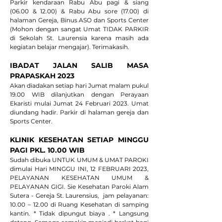
Parkir kendaraan Rabu Abu pagi & siang 
(06.00 & 12.00) & Rabu Abu sore (17.00) di 
halaman Gereja, Binus ASO dan Sports Center 
(Mohon dengan sangat Umat TIDAK PARKIR 
di Sekolah St. Laurensia karena masih ada 
kegiatan belajar mengajar). Terimakasih.
IBADAT JALAN SALIB MASA 
PRAPASKAH 2023
Akan diadakan setiap hari Jumat malam pukul 
19.00 WIB dilanjutkan dengan Perayaan 
Ekaristi mulai Jumat 24 Februari 2023. Umat 
diundang hadir. Parkir di halaman gereja dan 
Sports Center.
KLINIK KESEHATAN SETIAP MINGGU 
PAGI PKL. 10.00 WIB
Sudah dibuka UNTUK UMUM & UMAT PAROKI 
dimulai Hari MINGGU INI, 12 FEBRUARI 2023, 
PELAYANAN KESEHATAN UMUM & 
PELAYANAN GIGI. Sie Kesehatan Paroki Alam 
Sutera - Gereja St. Laurensius,  jam pelayanan: 
10.00 – 12.00 di Ruang Kesehatan di samping 
kantin. * Tidak dipungut biaya . * Langsung 