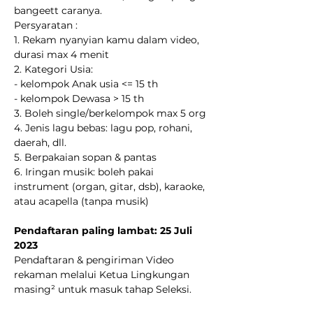
bangeett caranya.
Persyaratan :
1. Rekam nyanyian kamu dalam video, 
durasi max 4 menit
2. Kategori Usia:
- kelompok Anak usia <= 15 th 
- kelompok Dewasa > 15 th
3. Boleh single/berkelompok max 5 org
4. Jenis lagu bebas: lagu pop, rohani, 
daerah, dll.
5. Berpakaian sopan & pantas
6. Iringan musik: boleh pakai 
instrument (organ, gitar, dsb), karaoke, 
atau acapella (tanpa musik)
Pendaftaran paling lambat: 25 Juli 
2023
Pendaftaran & pengiriman Video 
rekaman melalui Ketua Lingkungan 
masing² untuk masuk tahap Seleksi.