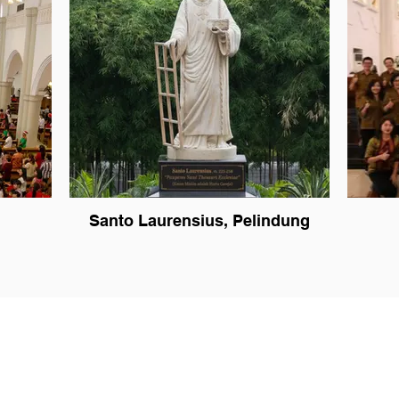
Santo Laurensius, Pelindung
Gereja Santa Perawan Maria Benteng Gading
lonan,
Jl. Boulevard Raya Gading Serpong No.15334, Medang,
tan
Pagedangan, Tangerang
Banten - 15334
SATGAS PPADR (Satuan Tugas Protokol Perlindungan Anak