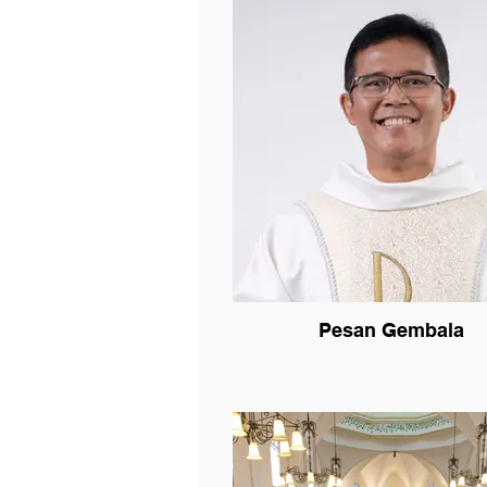
#parokialamsutera #gerejalaurensius
#rekatlaurensius #rekatlaurensiusalam
Pesan Gembala