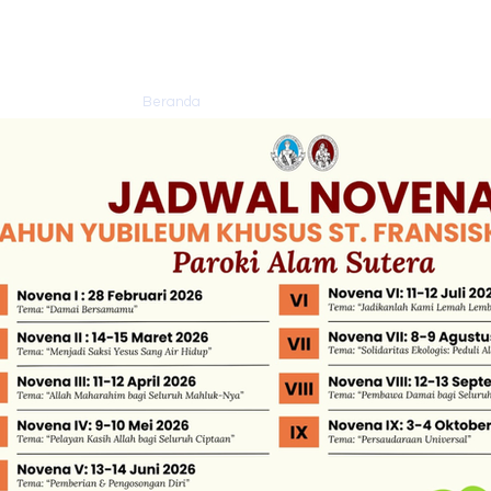
Semakin mengasih
s
Beranda
Tentang Paroki
Sakramen
Pel