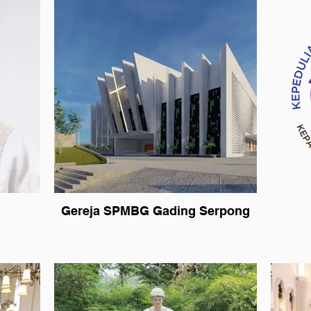
sutera
Gereja SPMBG Gading Serpong