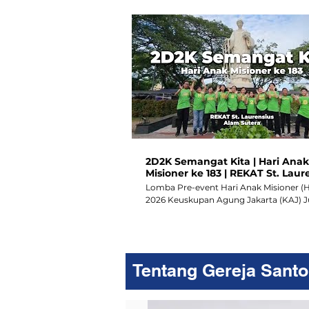
2D2K Semangat Kita | Hari Anak
Misioner ke 183 | REKAT St. Laur
Alam Sutera
Lomba Pre-event Hari Anak Misioner (
2026 Keuskupan Agung Jakarta (KAJ) Judul
Lagu: 2D2K Semangat Kita Performer:
Katolik (REKAT) St. Laurensius Alam Su
Penyanyi dan Penari: 1. Angelo 2. Anne 
Bunga 4. Hector 5. Jocelyn 6. Lexan 7. N
Nadine 9. Paulus 10. Louise Raisa 11. Van
Tentang Gereja Santo
Wina #lombaham2026 #harianakmisioner
#harianakmisioner2026 #ham2026 #2d
#2d2ksemangatkita #rekat #remajakato