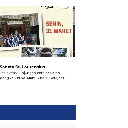
01:32
Sancta St. Laurensius
Pembukaan Tahun Yub
kasih atas kunjungan para peziarah
Kata sambutan dari Romo H
tang ke Paroki Alam Sutera, Gereja St.
Pembukaan Tahun Yubileum
ius, khususnya pada libur lebaran ini.
t menimba rahmat Yubileum dalam
ahan Bapak Ibu selanjutnya. Tuhan
kati.