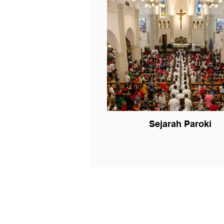
Sejarah Paroki
Gereja Santo Laurensius
Jl. Sutera Utama No. 2, Alam Sutera, Paku
Kec. Serpong Utara, Kota Tangerang Sela
Banten - 15326
sekretariatstlaurensius@gmail.com