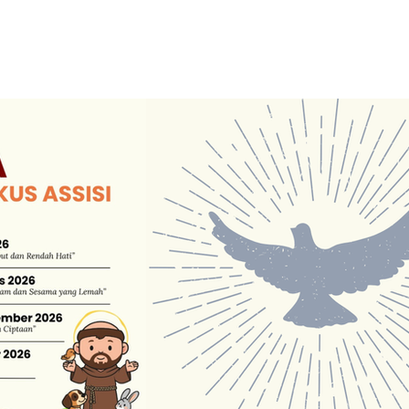
i, semakin peduli, semakin bersaksi
ayanan & Organisasi
Media
Donasi